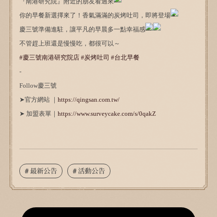
『南港研究院』附近的朋友看過來
你的早餐新選擇來了！香氣滿滿的炭烤吐司，即將登場
慶三號準備進駐，讓平凡的早晨多一點幸福感
不管趕上班還是慢慢吃，都很可以～
#慶三號南港研究院店
#炭烤吐司
#台北早餐
-
Follow慶三號
➤官方網站 ｜
https://qingsan.com.tw/
➤ 加盟表單｜
https://www.surveycake.com/s/0qakZ
# 最新公告
# 活動公告