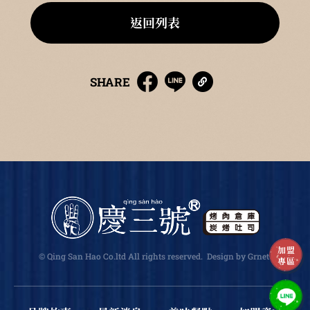
返回列表
SHARE
加盟
© Qing San Hao Co.ltd All rights reserved.
Design
by Grnet
.
專區