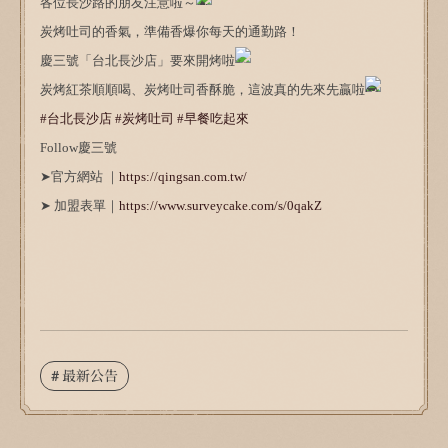
各位長沙路的朋友注意啦～
炭烤吐司的香氣，準備香爆你每天的通勤路！
慶三號「台北長沙店」要來開烤啦
炭烤紅茶順順喝、炭烤吐司香酥脆，這波真的先來先贏啦
#台北長沙店
#炭烤吐司
#早餐吃起來
Follow慶三號
➤官方網站 ｜
https://qingsan.com.tw/
➤ 加盟表單｜
https://www.surveycake.com/s/0qakZ
# 最新公告