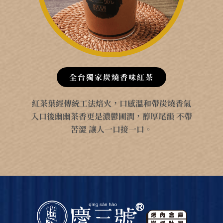
全台獨家炭燒香味紅茶
紅茶葉經傳統工法焙火，口感溫和帶炭燒香氣
入口後幽幽茶香更是濃鬱圃潤，醇厚尾韻 不帶
苦澀 讓人一口接一口。