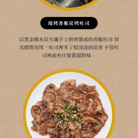
現烤香脆炭烤吐司
以黑金剛木炭火爐手工烘烤製成的香脆吐司 貨
真價實炭烤，吐司裡多了股淡淡的炭香 不管吐
司裡面夾什麼都超對味。