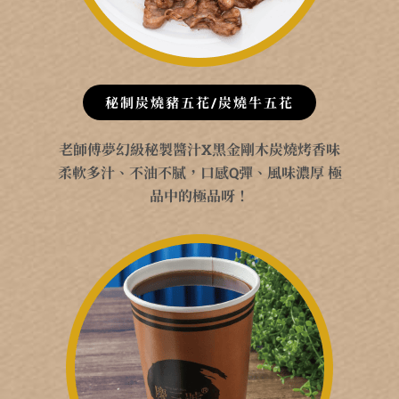
秘制炭燒豬五花/炭燒牛五花
老師傅夢幻級秘製醬汁X黑金剛木炭燒烤香味
柔軟多汁、不油不膩，口感Q彈、風味濃厚 極
品中的極品呀！