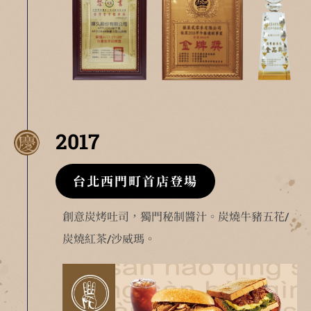
2017
台北西門町首店登場
創意炭烤吐司，獨門秘制醬汁。炭燒牛豬五花/
炭燒紅茶/沙威瑪。