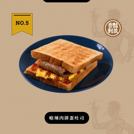
NO.5
嗆辣肉排蛋吐司