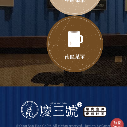
南區菜單
加盟
© Qing San Hao Co.ltd All rights reserved.
Design
by Grnet
.