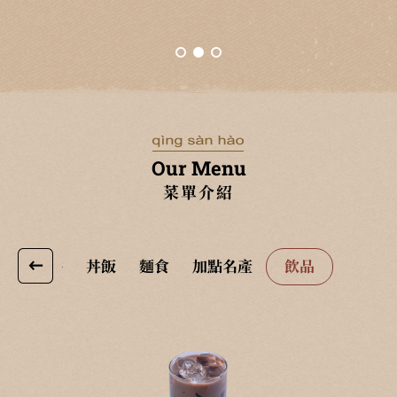
Our Menu
菜單介紹
瑪
燒餅
丼飯
麵食
加點名產
飲品