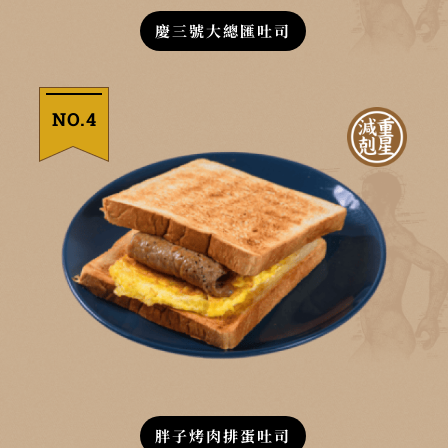
慶三號大總匯吐司
NO.4
胖子烤肉排蛋吐司