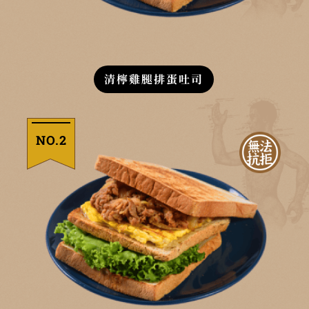
清檸雞腿排蛋吐司
NO.2