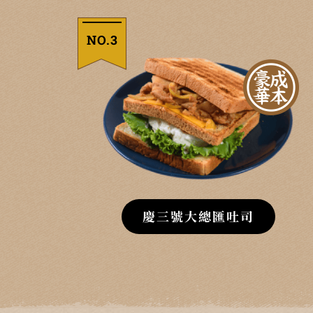
NO.3
慶三號大總匯吐司