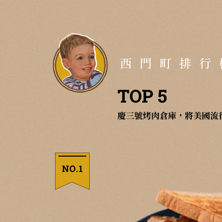
西門町排行
TOP 5
慶三號烤肉倉庫，將美國流
NO.1