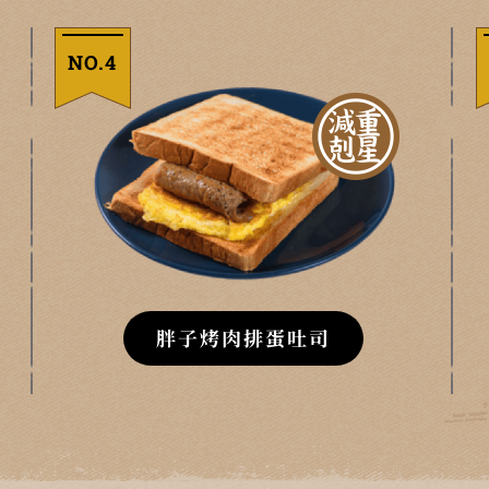
NO.4
胖子烤肉排蛋吐司