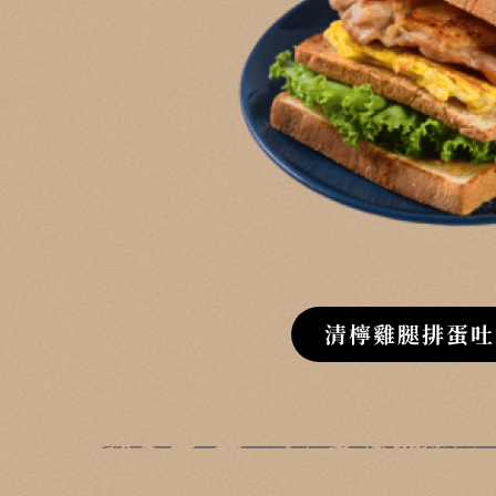
清檸雞腿排蛋吐