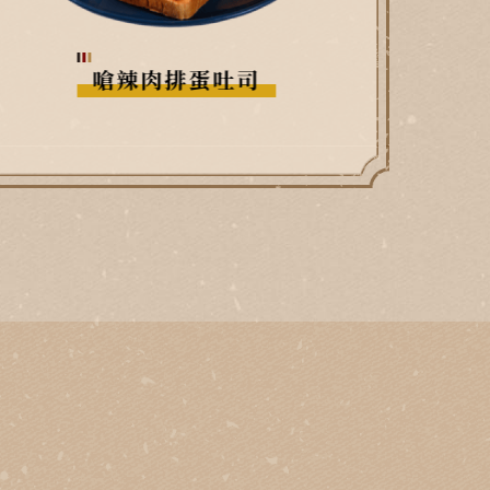
泡菜起司豬五花吐司