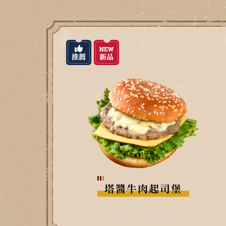
塔醬牛肉起司堡