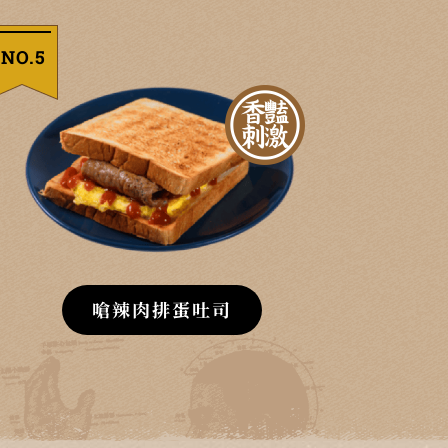
NO.5
嗆辣肉排蛋吐司