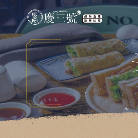
慶三號倉庫烤肉早午餐::