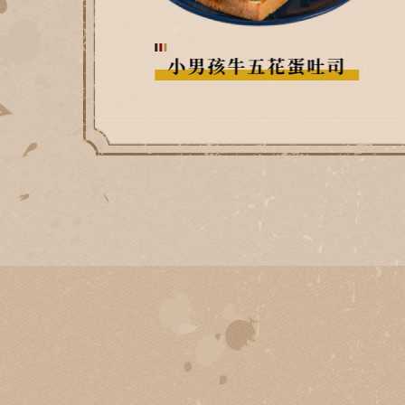
胖子烤肉排蛋吐司