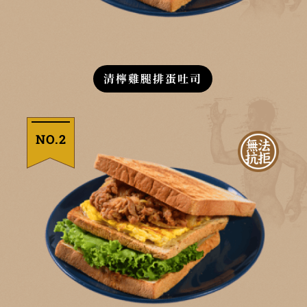
清檸雞腿排蛋吐司
NO.2