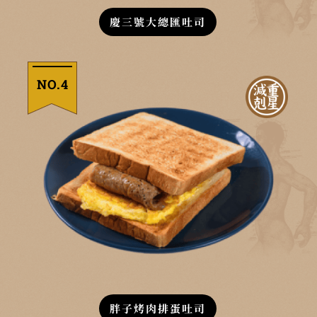
慶三號大總匯吐司
NO.4
胖子烤肉排蛋吐司