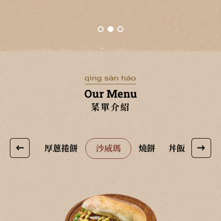
Our Menu
菜單介紹
酥脆蛋餅
厚蔥捲餅
沙威瑪
燒餅
丼飯
麵食