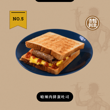
NO.5
嗆辣肉排蛋吐司