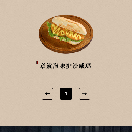
章魷海味排沙威瑪
1