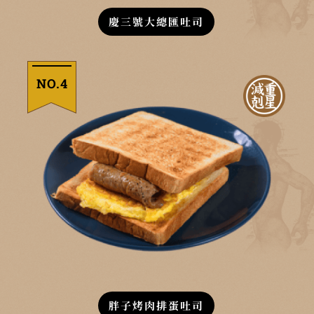
慶三號大總匯吐司
NO.4
胖子烤肉排蛋吐司