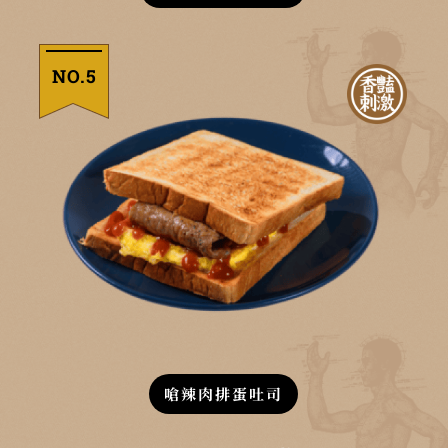
NO.5
嗆辣肉排蛋吐司