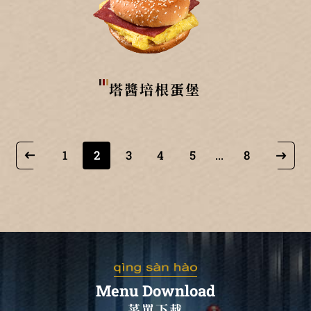
塔醬培根蛋堡
1
2
3
4
5
8
...
Menu Download
菜單下載