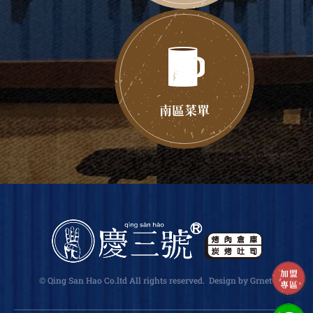
南區菜單
加盟
© Qing San Hao Co.ltd All rights reserved.
Design
by Grnet
.
專區