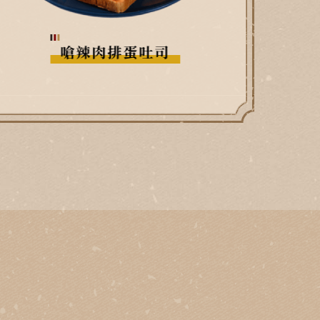
泡菜起司豬五花吐司