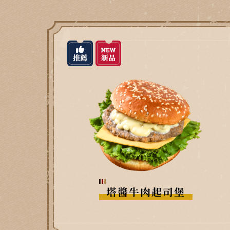
塔醬牛肉起司堡