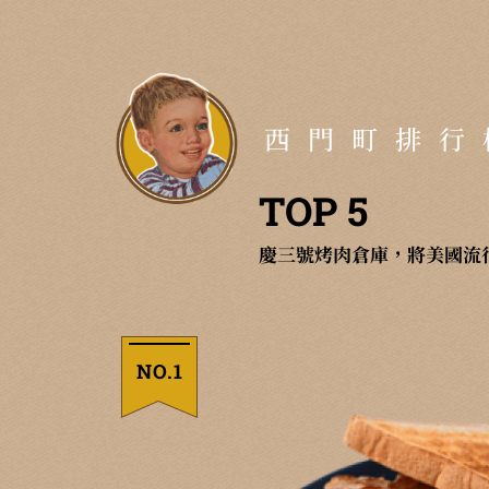
西門町排行
TOP 5
慶三號烤肉倉庫，將美國流
NO.1