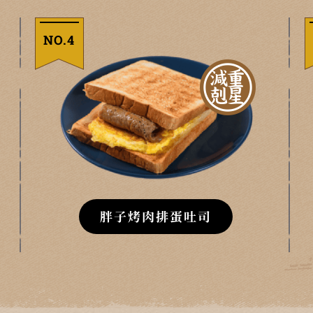
NO.4
胖子烤肉排蛋吐司