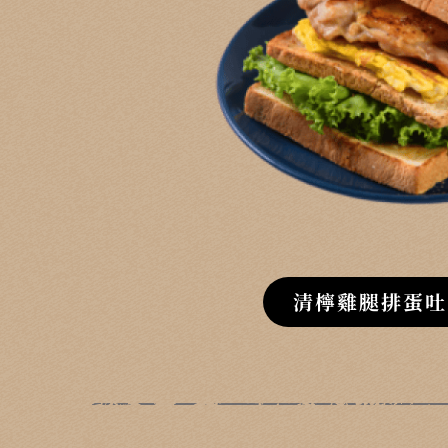
清檸雞腿排蛋吐