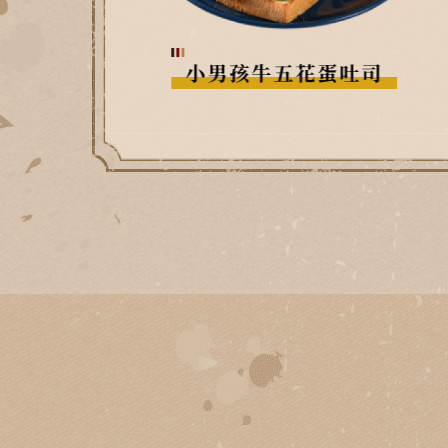
胖子烤肉排蛋吐司