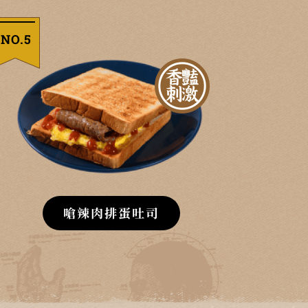
NO.5
嗆辣肉排蛋吐司