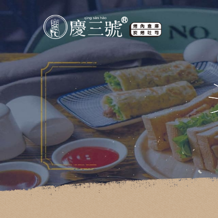
慶三號倉庫烤肉早午餐::