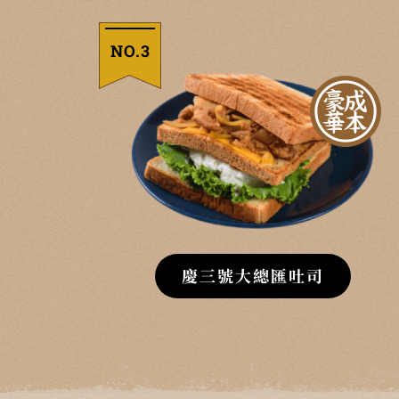
NO.3
慶三號大總匯吐司